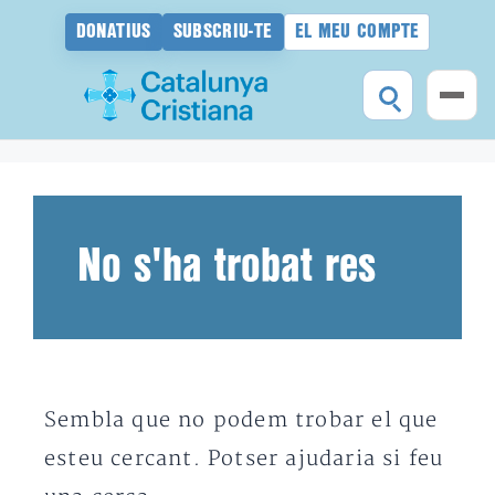
DONATIUS
SUBSCRIU-TE
EL MEU COMPTE
Vés
al
contingut
No s'ha trobat res
Sembla que no podem trobar el que
esteu cercant. Potser ajudaria si feu