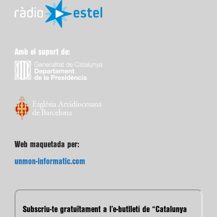
Amb el suport de:
Web maquetada per:
unmon-informatic.com
Subscriu-te gratuïtament a l’e-butlletí de “Catalunya