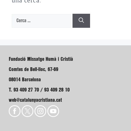
una cerca.
Cerca:
Fundació Missatge Humà i Cristià
Comtes de Bell-lloc, 67-69
08014 Barcelona
T. 93 409 27 70 / 93 409 28 10
web@catalunyacristiana.cat