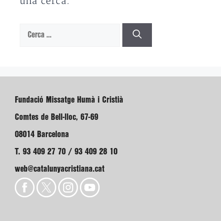
una cerca.
Cerca:
Fundació Missatge Humà i Cristià
Comtes de Bell-lloc, 67-69
08014 Barcelona
T. 93 409 27 70 / 93 409 28 10
web@catalunyacristiana.cat