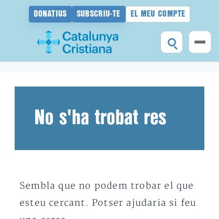
DONATIUS
SUBSCRIU-TE
EL MEU COMPTE
Vés
al
contingut
No s'ha trobat res
Sembla que no podem trobar el que
esteu cercant. Potser ajudaria si feu