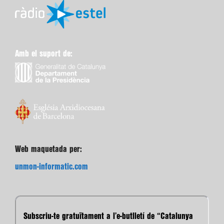
Amb el suport de:
Web maquetada per:
unmon-informatic.com
Subscriu-te gratuïtament a l’e-butlletí de “Catalunya