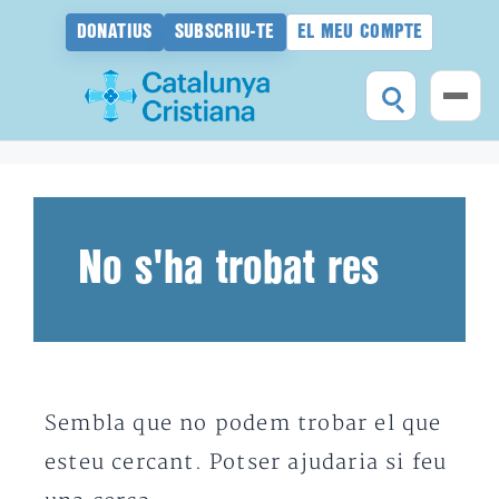
DONATIUS
SUBSCRIU-TE
EL MEU COMPTE
Vés
al
contingut
No s'ha trobat res
Sembla que no podem trobar el que
esteu cercant. Potser ajudaria si feu