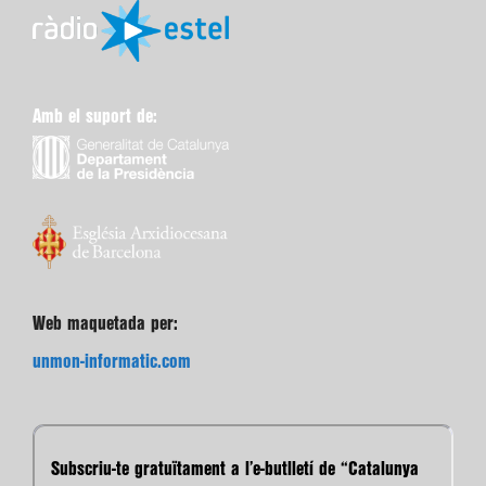
Amb el suport de:
Web maquetada per:
unmon-informatic.com
Subscriu-te gratuïtament a l’e-butlletí de “Catalunya