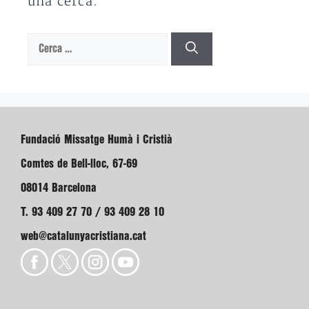
una cerca.
Cerca:
Fundació Missatge Humà i Cristià
Comtes de Bell-lloc, 67-69
08014 Barcelona
T. 93 409 27 70 / 93 409 28 10
web@catalunyacristiana.cat