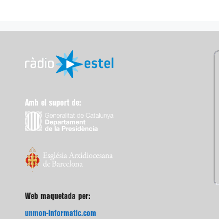
Amb el suport de:
Web maquetada per:
unmon-informatic.com