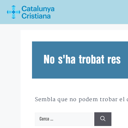
Vés
al
contingut
No s'ha trobat res
Sembla que no podem trobar el qu
Cerca: