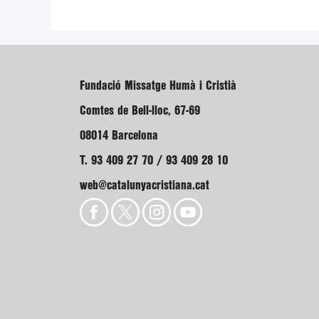
Fundació Missatge Humà i Cristià
Comtes de Bell-lloc, 67-69
08014 Barcelona
T. 93 409 27 70 / 93 409 28 10
web@catalunyacristiana.cat