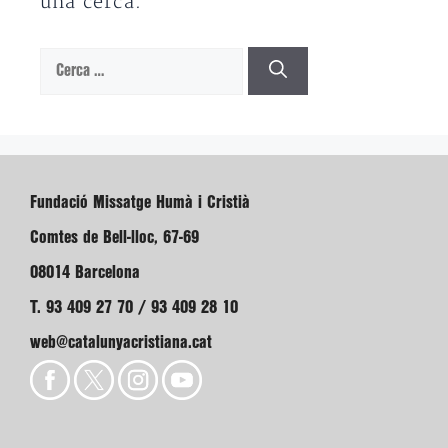
una cerca.
Cerca:
Fundació Missatge Humà i Cristià
Comtes de Bell-lloc, 67-69
08014 Barcelona
T. 93 409 27 70 / 93 409 28 10
web@catalunyacristiana.cat