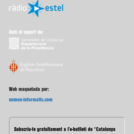
Amb el suport de:
Web maquetada per:
unmon-informatic.com
Subscriu-te gratuïtament a l’e-butlletí de “Catalunya