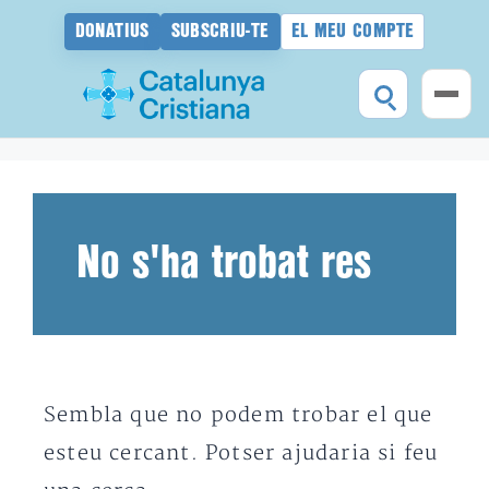
DONATIUS
SUBSCRIU-TE
EL MEU COMPTE
Vés
al
contingut
No s'ha trobat res
Sembla que no podem trobar el que
esteu cercant. Potser ajudaria si feu