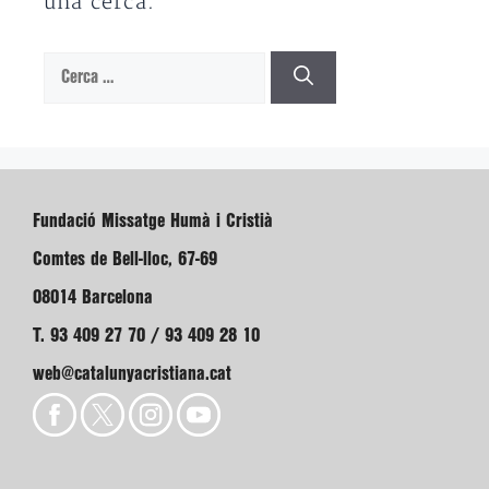
una cerca.
Cerca:
Fundació Missatge Humà i Cristià
Comtes de Bell-lloc, 67-69
08014 Barcelona
T. 93 409 27 70 / 93 409 28 10
web@catalunyacristiana.cat