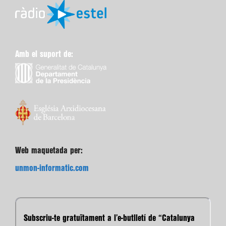
Amb el suport de:
Web maquetada per:
unmon-informatic.com
Subscriu-te gratuïtament a l’e-butlletí de “Catalunya