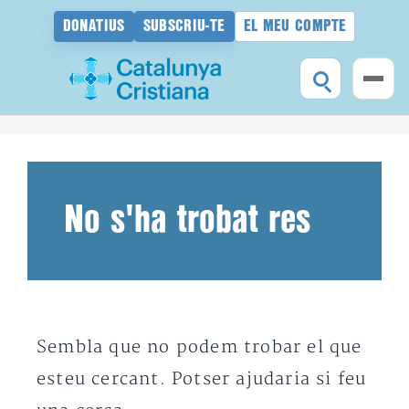
DONATIUS
SUBSCRIU-TE
EL MEU COMPTE
Vés
al
contingut
No s'ha trobat res
Sembla que no podem trobar el que
esteu cercant. Potser ajudaria si feu