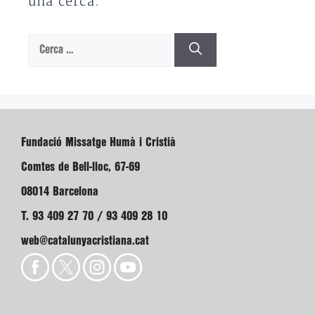
una cerca.
Cerca:
Fundació Missatge Humà i Cristià
Comtes de Bell-lloc, 67-69
08014 Barcelona
T. 93 409 27 70 / 93 409 28 10
web@catalunyacristiana.cat