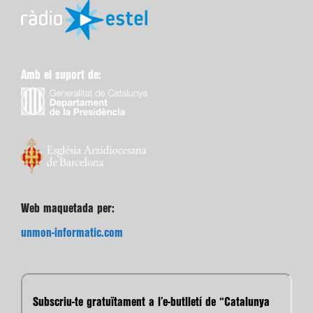
Amb el suport de:
Web maquetada per:
unmon-informatic.com
Subscriu-te gratuïtament a l’e-butlletí de “Catalunya