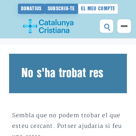
DONATIUS
SUBSCRIU-TE
EL MEU COMPTE
Vés
al
contingut
No s'ha trobat res
Sembla que no podem trobar el que
esteu cercant. Potser ajudaria si feu