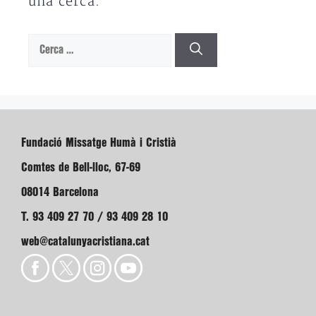
una cerca.
Cerca:
Fundació Missatge Humà i Cristià
Comtes de Bell-lloc, 67-69
08014 Barcelona
T. 93 409 27 70 / 93 409 28 10
web@catalunyacristiana.cat