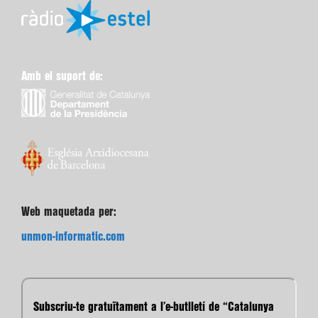
Amb el suport de:
Web maquetada per:
unmon-informatic.com
Subscriu-te gratuïtament a l’e-butlletí de “Catalunya