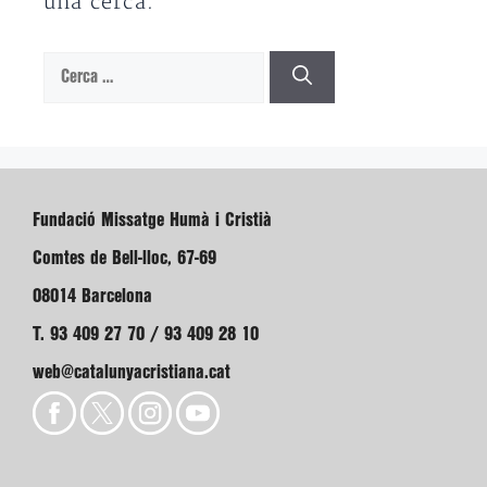
una cerca.
Cerca:
Fundació Missatge Humà i Cristià
Comtes de Bell-lloc, 67-69
08014 Barcelona
T. 93 409 27 70 / 93 409 28 10
web@catalunyacristiana.cat