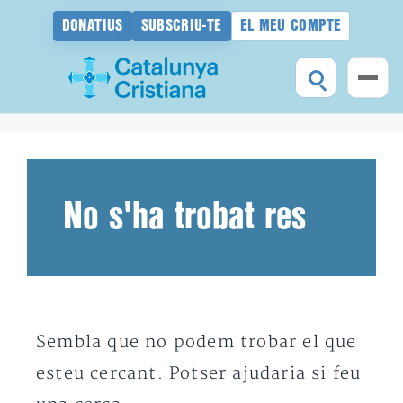
DONATIUS
SUBSCRIU-TE
EL MEU COMPTE
Vés
al
contingut
No s'ha trobat res
Sembla que no podem trobar el que
esteu cercant. Potser ajudaria si feu