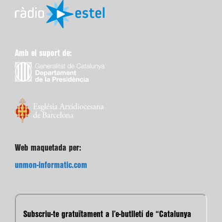
Amb el suport de:
Web maquetada per:
unmon-informatic.com
Subscriu-te gratuïtament a l’e-butlletí de “Catalunya