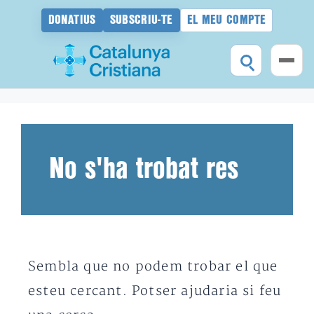
DONATIUS
SUBSCRIU-TE
EL MEU COMPTE
Vés
al
contingut
No s'ha trobat res
Sembla que no podem trobar el que
esteu cercant. Potser ajudaria si feu