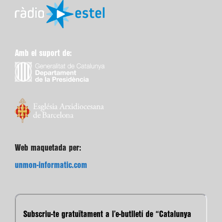
Amb el suport de:
Web maquetada per:
unmon-informatic.com
Subscriu-te gratuïtament a l’e-butlletí de “Catalunya