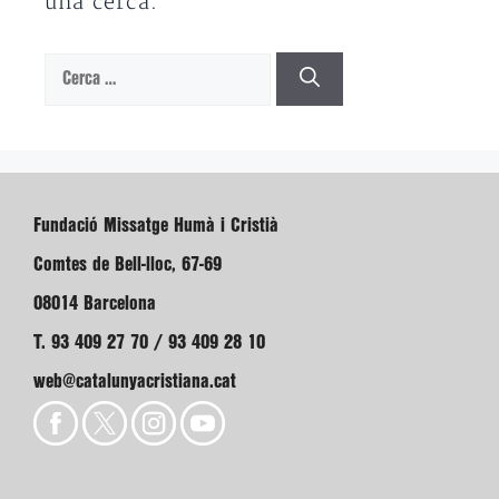
una cerca.
Cerca:
Fundació Missatge Humà i Cristià
Comtes de Bell-lloc, 67-69
08014 Barcelona
T. 93 409 27 70 / 93 409 28 10
web@catalunyacristiana.cat