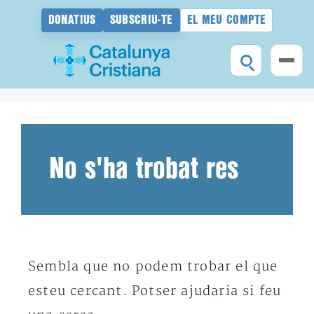
DONATIUS
SUBSCRIU-TE
EL MEU COMPTE
Vés
al
contingut
No s'ha trobat res
Sembla que no podem trobar el que
esteu cercant. Potser ajudaria si feu