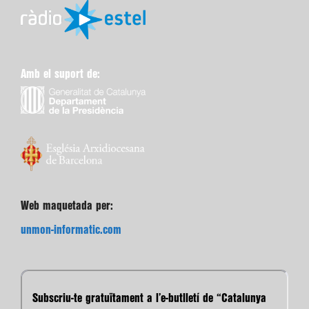
Amb el suport de:
Web maquetada per:
unmon-informatic.com
Subscriu-te gratuïtament a l’e-butlletí de “Catalunya