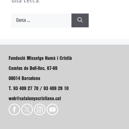
una cerca.
Cerca:
Fundació Missatge Humà i Cristià
Comtes de Bell-lloc, 67-69
08014 Barcelona
T. 93 409 27 70 / 93 409 28 10
web@catalunyacristiana.cat