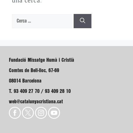
una cerca.
Cerca:
Fundació Missatge Humà i Cristià
Comtes de Bell-lloc, 67-69
08014 Barcelona
T. 93 409 27 70 / 93 409 28 10
web@catalunyacristiana.cat