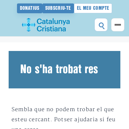
DONATIUS
SUBSCRIU-TE
EL MEU COMPTE
Vés
al
contingut
No s'ha trobat res
Sembla que no podem trobar el que
esteu cercant. Potser ajudaria si feu