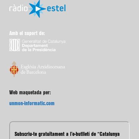
Amb el suport de:
Web maquetada per:
unmon-informatic.com
Subscriu-te gratuïtament a l’e-butlletí de “Catalunya