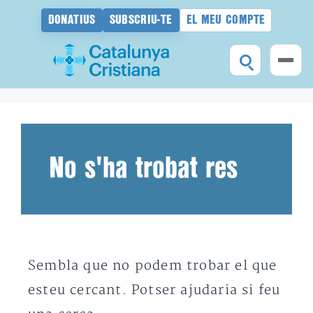
DONATIUS
SUBSCRIU-TE
EL MEU COMPTE
Vés
al
contingut
No s'ha trobat res
Sembla que no podem trobar el que
esteu cercant. Potser ajudaria si feu