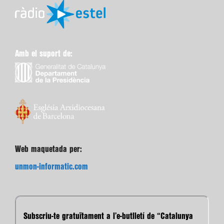
Amb el suport de:
Web maquetada per:
unmon-informatic.com
Subscriu-te gratuïtament a l’e-butlletí de “Catalunya