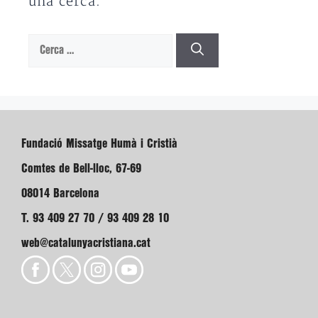
una cerca.
Cerca:
Fundació Missatge Humà i Cristià
Comtes de Bell-lloc, 67-69
08014 Barcelona
T. 93 409 27 70 / 93 409 28 10
web@catalunyacristiana.cat