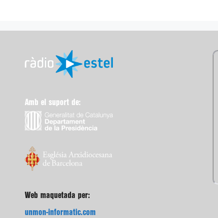
Amb el suport de:
Web maquetada per:
unmon-informatic.com