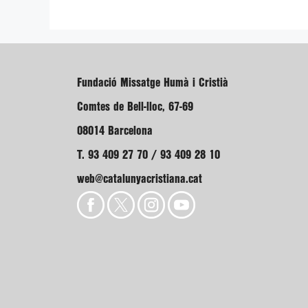
Fundació Missatge Humà i Cristià
Comtes de Bell-lloc, 67-69
08014 Barcelona
T. 93 409 27 70 / 93 409 28 10
web@catalunyacristiana.cat