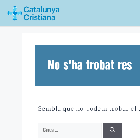
Vés
al
contingut
No s'ha trobat res
Sembla que no podem trobar el qu
Cerca: