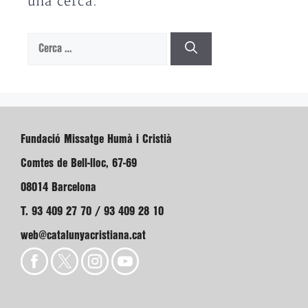
una cerca.
Cerca:
Fundació Missatge Humà i Cristià
Comtes de Bell-lloc, 67-69
08014 Barcelona
T. 93 409 27 70 / 93 409 28 10
web@catalunyacristiana.cat