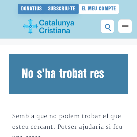
DONATIUS
SUBSCRIU-TE
EL MEU COMPTE
Vés
al
contingut
No s'ha trobat res
Sembla que no podem trobar el que
esteu cercant. Potser ajudaria si feu