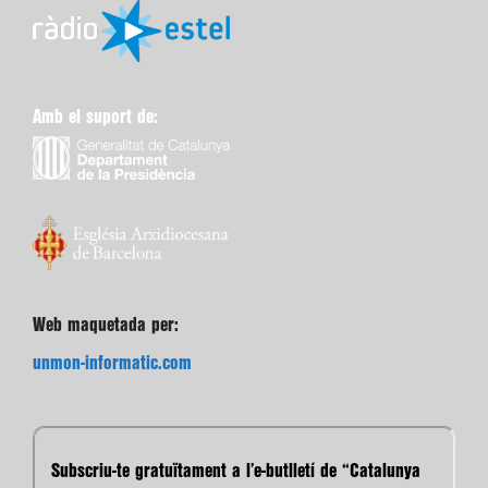
Amb el suport de:
Web maquetada per:
unmon-informatic.com
Subscriu-te gratuïtament a l’e-butlletí de “Catalunya