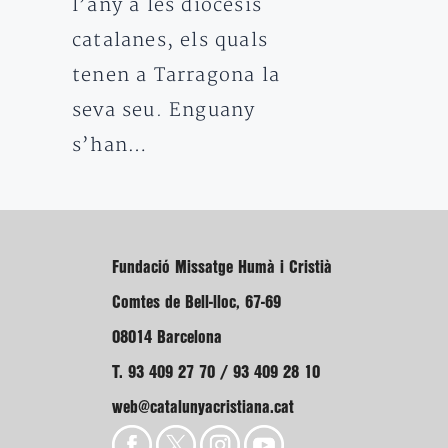
l’any a les diòcesis
catalanes, els quals
tenen a Tarragona la
seva seu. Enguany
s’han…
Fundació Missatge Humà i Cristià
Comtes de Bell-lloc, 67-69
08014 Barcelona
T. 93 409 27 70 / 93 409 28 10
web@catalunyacristiana.cat