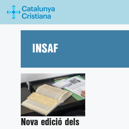
Vés
al
contingut
INSAF
Nova edició dels