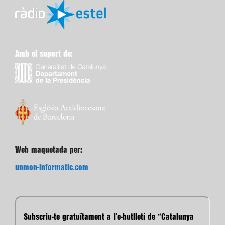
Amb el suport de:
Web maquetada per:
unmon-informatic.com
Subscriu-te gratuïtament a l’e-butlletí de “Catalunya