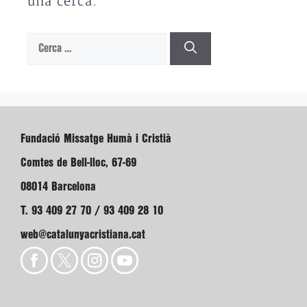
una cerca.
Cerca:
Fundació Missatge Humà i Cristià
Comtes de Bell-lloc, 67-69
08014 Barcelona
T. 93 409 27 70 / 93 409 28 10
web@catalunyacristiana.cat