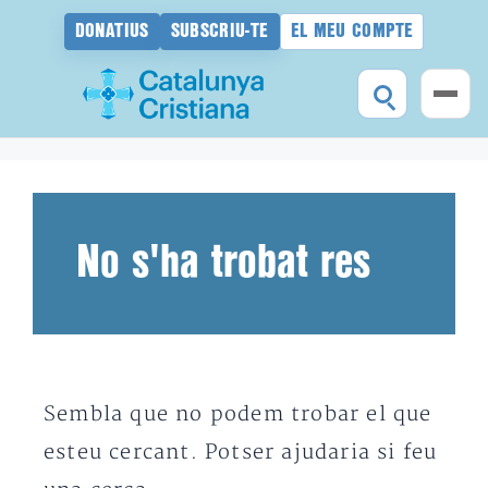
DONATIUS
SUBSCRIU-TE
EL MEU COMPTE
Vés
al
contingut
No s'ha trobat res
Sembla que no podem trobar el que
esteu cercant. Potser ajudaria si feu