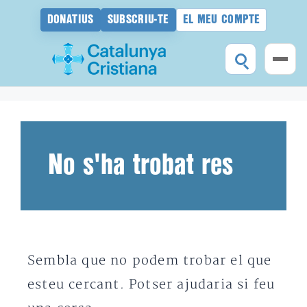
DONATIUS
SUBSCRIU-TE
EL MEU COMPTE
Vés
al
contingut
No s'ha trobat res
Sembla que no podem trobar el que
esteu cercant. Potser ajudaria si feu