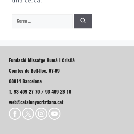
una cerca.
Cerca:
Fundació Missatge Humà i Cristià
Comtes de Bell-lloc, 67-69
08014 Barcelona
T. 93 409 27 70 / 93 409 28 10
web@catalunyacristiana.cat