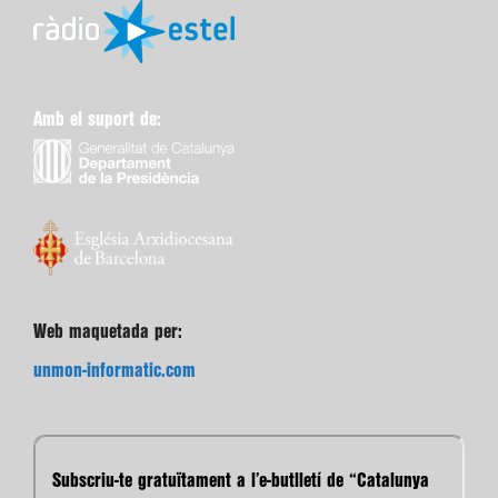
Amb el suport de:
Web maquetada per:
unmon-informatic.com
Subscriu-te gratuïtament a l’e-butlletí de “Catalunya