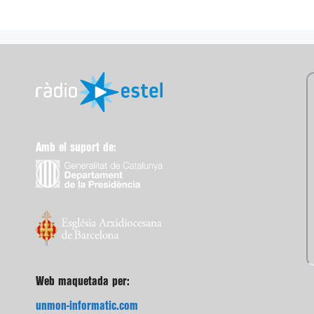
Amb el suport de:
Web maquetada per:
unmon-informatic.com