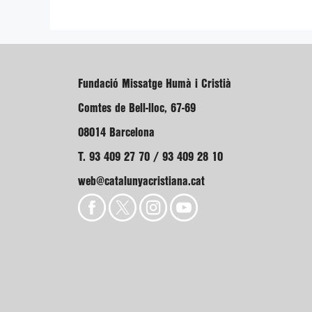
Fundació Missatge Humà i Cristià
Comtes de Bell-lloc, 67-69
08014 Barcelona
T. 93 409 27 70 / 93 409 28 10
web@catalunyacristiana.cat