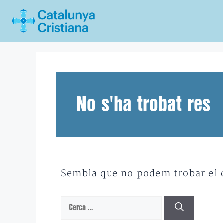
Vés
al
contingut
No s'ha trobat res
Sembla que no podem trobar el qu
Cerca: