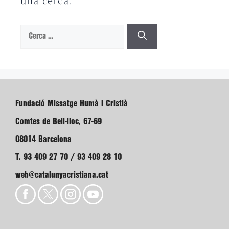
una cerca.
Cerca:
Fundació Missatge Humà i Cristià
Comtes de Bell-lloc, 67-69
08014 Barcelona
T. 93 409 27 70 / 93 409 28 10
web@catalunyacristiana.cat