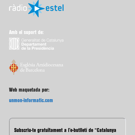
Amb el suport de:
Web maquetada per:
unmon-informatic.com
Subscriu-te gratuïtament a l’e-butlletí de “Catalunya