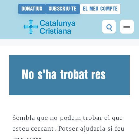
DONATIUS
SUBSCRIU-TE
EL MEU COMPTE
Vés
al
contingut
No s'ha trobat res
Sembla que no podem trobar el que
esteu cercant. Potser ajudaria si feu