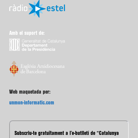
Amb el suport de:
Web maquetada per:
unmon-informatic.com
Subscriu-te gratuïtament a l’e-butlletí de “Catalunya