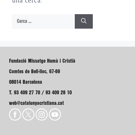
una cerca.
Cerca:
Fundació Missatge Humà i Cristià
Comtes de Bell-lloc, 67-69
08014 Barcelona
T. 93 409 27 70 / 93 409 28 10
web@catalunyacristiana.cat