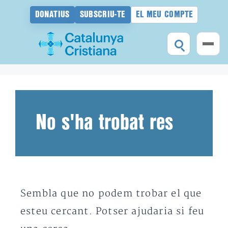
DONATIUS
SUBSCRIU-TE
EL MEU COMPTE
Vés
al
contingut
No s'ha trobat res
Sembla que no podem trobar el que
esteu cercant. Potser ajudaria si feu