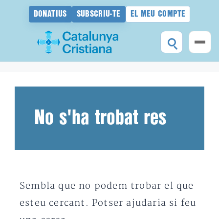
DONATIUS
SUBSCRIU-TE
EL MEU COMPTE
Vés
al
contingut
No s'ha trobat res
Sembla que no podem trobar el que
esteu cercant. Potser ajudaria si feu