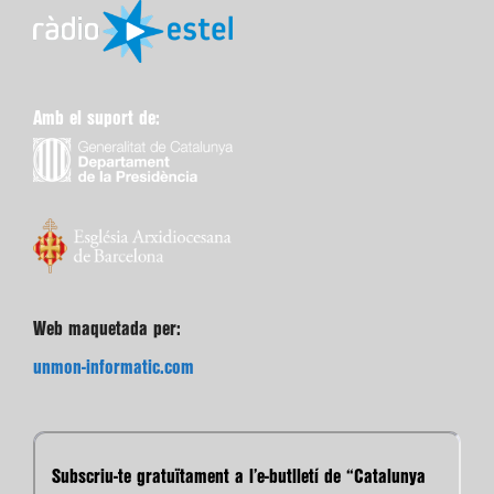
Amb el suport de:
Web maquetada per:
unmon-informatic.com
Subscriu-te gratuïtament a l’e-butlletí de “Catalunya