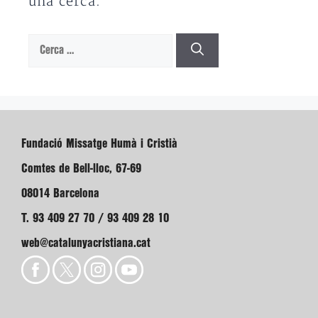
una cerca.
Cerca:
Fundació Missatge Humà i Cristià
Comtes de Bell-lloc, 67-69
08014 Barcelona
T. 93 409 27 70 / 93 409 28 10
web@catalunyacristiana.cat