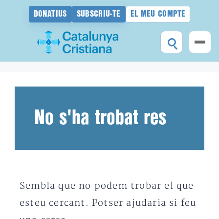
DONATIUS
SUBSCRIU-TE
EL MEU COMPTE
Vés
al
contingut
No s'ha trobat res
Sembla que no podem trobar el que
esteu cercant. Potser ajudaria si feu