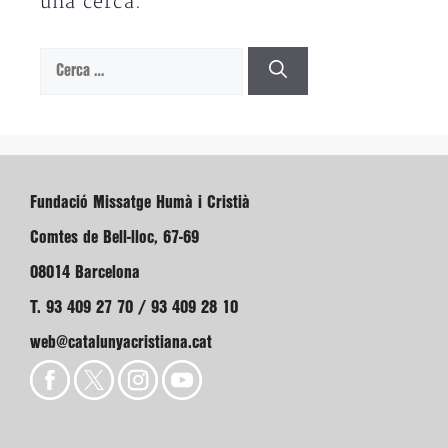
una cerca.
Cerca:
Fundació Missatge Humà i Cristià
Comtes de Bell-lloc, 67-69
08014 Barcelona
T. 93 409 27 70 / 93 409 28 10
web@catalunyacristiana.cat