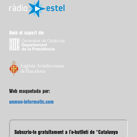
Amb el suport de:
Web maquetada per:
unmon-informatic.com
Subscriu-te gratuïtament a l’e-butlletí de “Catalunya