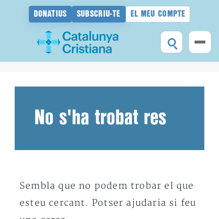
DONATIUS
SUBSCRIU-TE
EL MEU COMPTE
Vés
al
contingut
No s'ha trobat res
Sembla que no podem trobar el que
esteu cercant. Potser ajudaria si feu