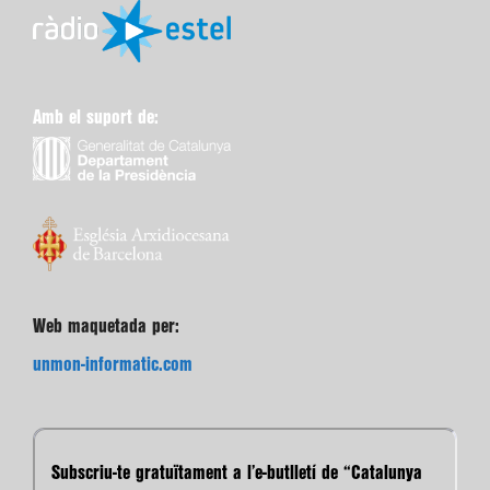
Amb el suport de:
Web maquetada per:
unmon-informatic.com
Subscriu-te gratuïtament a l’e-butlletí de “Catalunya