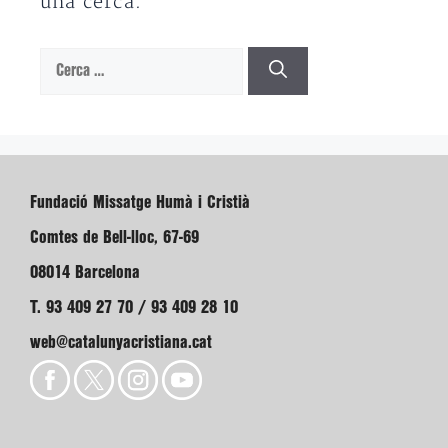
una cerca.
Cerca:
Fundació Missatge Humà i Cristià
Comtes de Bell-lloc, 67-69
08014 Barcelona
T. 93 409 27 70 / 93 409 28 10
web@catalunyacristiana.cat