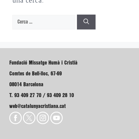
una cerca.
Cerca:
Fundació Missatge Humà i Cristià
Comtes de Bell-lloc, 67-69
08014 Barcelona
T. 93 409 27 70 / 93 409 28 10
web@catalunyacristiana.cat