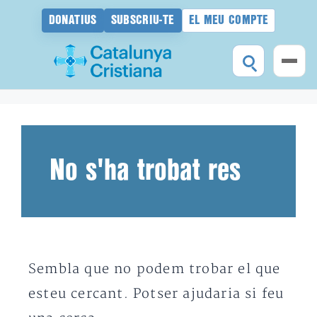
DONATIUS
SUBSCRIU-TE
EL MEU COMPTE
Vés
al
contingut
No s'ha trobat res
Sembla que no podem trobar el que
esteu cercant. Potser ajudaria si feu