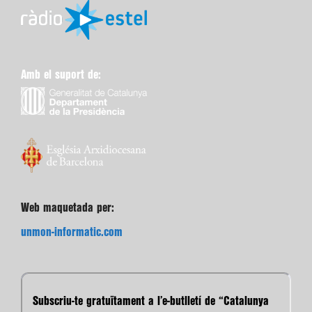
Amb el suport de:
Web maquetada per:
unmon-informatic.com
Subscriu-te gratuïtament a l’e-butlletí de “Catalunya