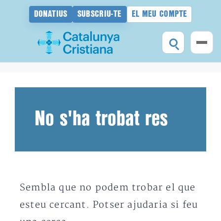
DONATIUS
SUBSCRIU-TE
EL MEU COMPTE
Vés
al
contingut
No s'ha trobat res
Sembla que no podem trobar el que
esteu cercant. Potser ajudaria si feu