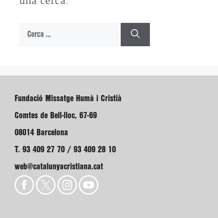
una cerca.
Cerca:
Fundació Missatge Humà i Cristià
Comtes de Bell-lloc, 67-69
08014 Barcelona
T. 93 409 27 70 / 93 409 28 10
web@catalunyacristiana.cat