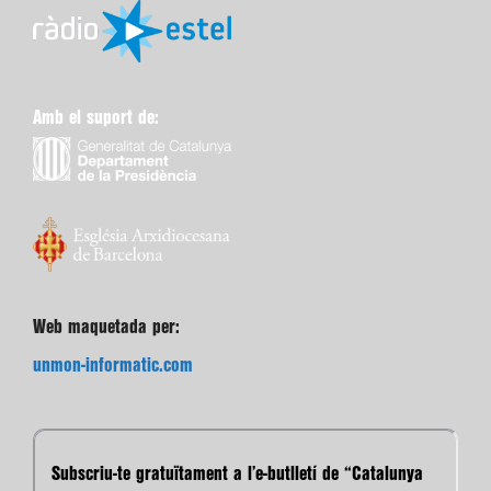
Amb el suport de:
Web maquetada per:
unmon-informatic.com
Subscriu-te gratuïtament a l’e-butlletí de “Catalunya