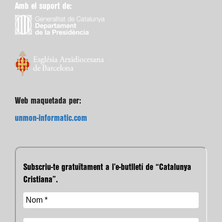
Amb el suport de:
Web maquetada per:
unmon-informatic.com
Subscriu-te gratuïtament a l’e-butlletí de “Catalunya
Cristiana”.