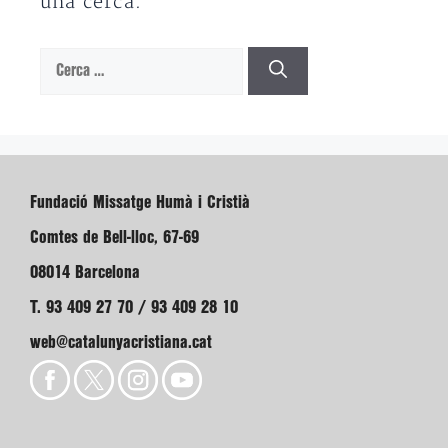
una cerca.
Cerca:
Fundació Missatge Humà i Cristià
Comtes de Bell-lloc, 67-69
08014 Barcelona
T. 93 409 27 70 / 93 409 28 10
web@catalunyacristiana.cat