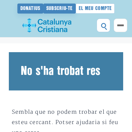
DONATIUS
SUBSCRIU-TE
EL MEU COMPTE
Vés
al
contingut
No s'ha trobat res
Sembla que no podem trobar el que
esteu cercant. Potser ajudaria si feu