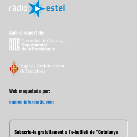
Amb el suport de:
Web maquetada per:
unmon-informatic.com
Subscriu-te gratuïtament a l’e-butlletí de “Catalunya