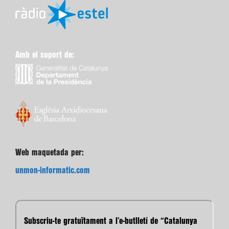
Amb el suport de:
Web maquetada per:
unmon-informatic.com
Subscriu-te gratuïtament a l’e-butlletí de “Catalunya