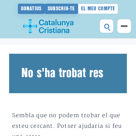
DONATIUS
SUBSCRIU-TE
EL MEU COMPTE
Vés
al
contingut
No s'ha trobat res
Sembla que no podem trobar el que
esteu cercant. Potser ajudaria si feu