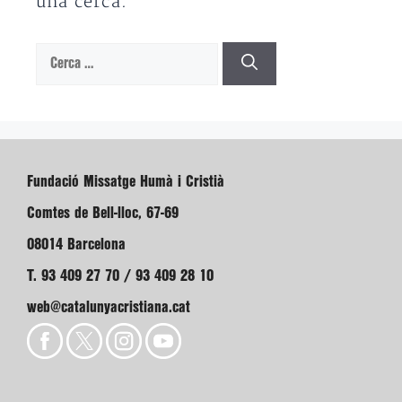
una cerca.
Cerca:
Fundació Missatge Humà i Cristià
Comtes de Bell-lloc, 67-69
08014 Barcelona
T. 93 409 27 70 / 93 409 28 10
web@catalunyacristiana.cat