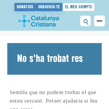
DONATIUS
SUBSCRIU-TE
EL MEU COMPTE
Vés
al
contingut
No s'ha trobat res
Sembla que no podem trobar el que
esteu cercant. Potser ajudaria si feu