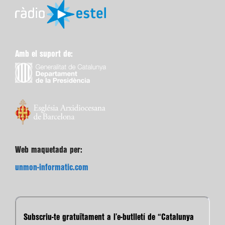
Amb el suport de:
Web maquetada per:
unmon-informatic.com
Subscriu-te gratuïtament a l’e-butlletí de “Catalunya