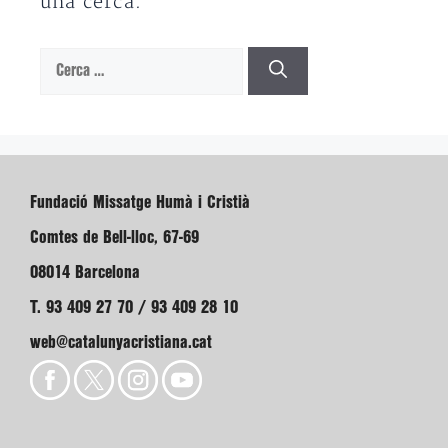
una cerca.
Cerca:
Fundació Missatge Humà i Cristià
Comtes de Bell-lloc, 67-69
08014 Barcelona
T. 93 409 27 70 / 93 409 28 10
web@catalunyacristiana.cat