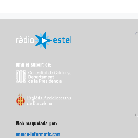
Amb el suport de:
Web maquetada per:
unmon-informatic.com