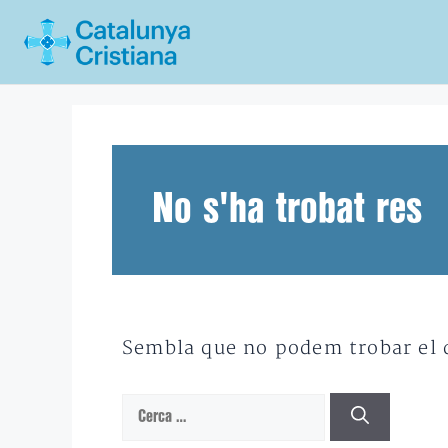
Vés
al
contingut
No s'ha trobat res
Sembla que no podem trobar el qu
Cerca: