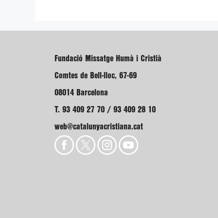
Fundació Missatge Humà i Cristià
Comtes de Bell-lloc, 67-69
08014 Barcelona
T. 93 409 27 70 / 93 409 28 10
web@catalunyacristiana.cat