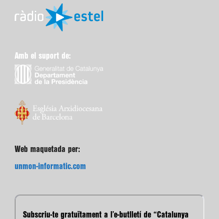
Amb el suport de:
Web maquetada per:
unmon-informatic.com
Subscriu-te gratuïtament a l’e-butlletí de “Catalunya