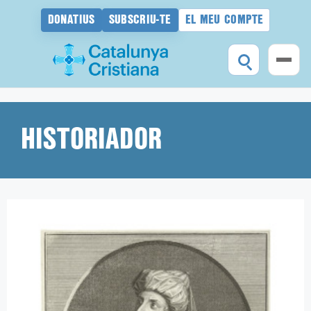
DONATIUS
SUBSCRIU-TE
EL MEU COMPTE
Vés
al
contingut
HISTORIADOR