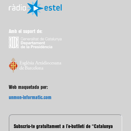
Amb el suport de:
Web maquetada per:
unmon-informatic.com
Subscriu-te gratuïtament a l’e-butlletí de “Catalunya