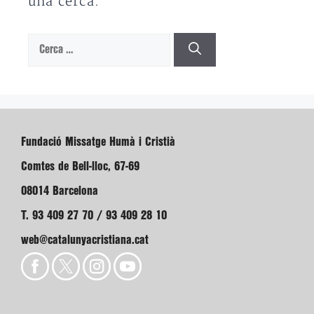
una cerca.
Cerca:
Fundació Missatge Humà i Cristià
Comtes de Bell-lloc, 67-69
08014 Barcelona
T. 93 409 27 70 / 93 409 28 10
web@catalunyacristiana.cat