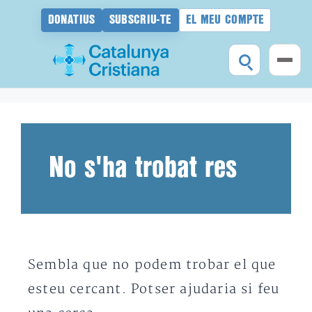
DONATIUS
SUBSCRIU-TE
EL MEU COMPTE
Vés
al
contingut
No s'ha trobat res
Sembla que no podem trobar el que
esteu cercant. Potser ajudaria si feu