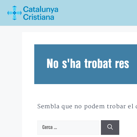
Vés
al
contingut
No s'ha trobat res
Sembla que no podem trobar el qu
Cerca: