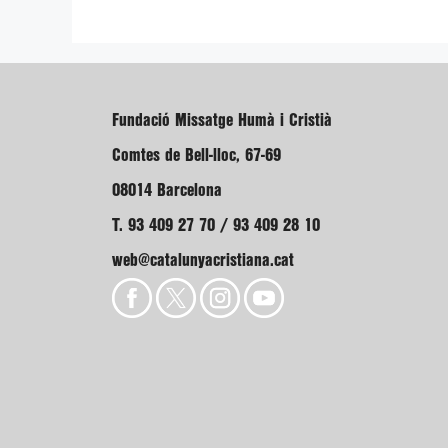
Fundació Missatge Humà i Cristià
Comtes de Bell-lloc, 67-69
08014 Barcelona
T. 93 409 27 70 / 93 409 28 10
web@catalunyacristiana.cat