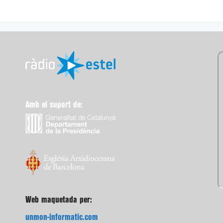
Amb el suport de:
Web maquetada per:
unmon-informatic.com