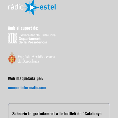
Amb el suport de:
Web maquetada per:
unmon-informatic.com
Subscriu-te gratuïtament a l’e-butlletí de “Catalunya