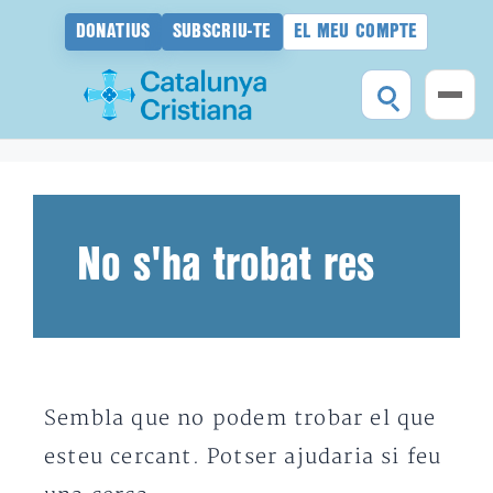
DONATIUS
SUBSCRIU-TE
EL MEU COMPTE
Vés
al
contingut
No s'ha trobat res
Sembla que no podem trobar el que
esteu cercant. Potser ajudaria si feu