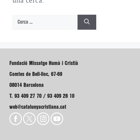
una cerca.
Cerca:
Fundació Missatge Humà i Cristià
Comtes de Bell-lloc, 67-69
08014 Barcelona
T. 93 409 27 70 / 93 409 28 10
web@catalunyacristiana.cat