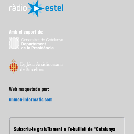
Amb el suport de:
Web maquetada per:
unmon-informatic.com
Subscriu-te gratuïtament a l’e-butlletí de “Catalunya