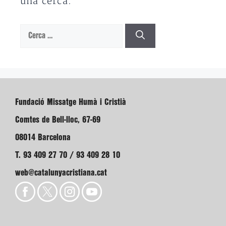
una cerca.
Cerca:
Fundació Missatge Humà i Cristià
Comtes de Bell-lloc, 67-69
08014 Barcelona
T. 93 409 27 70 / 93 409 28 10
web@catalunyacristiana.cat