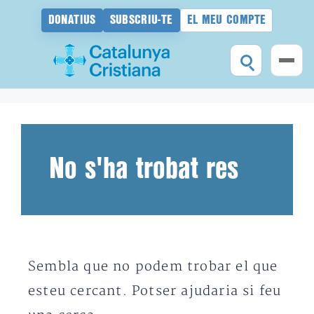
DONATIUS
SUBSCRIU-TE
EL MEU COMPTE
Vés
al
contingut
No s'ha trobat res
Sembla que no podem trobar el que
esteu cercant. Potser ajudaria si feu