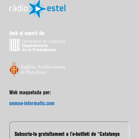
Amb el suport de:
Web maquetada per:
unmon-informatic.com
Subscriu-te gratuïtament a l’e-butlletí de “Catalunya