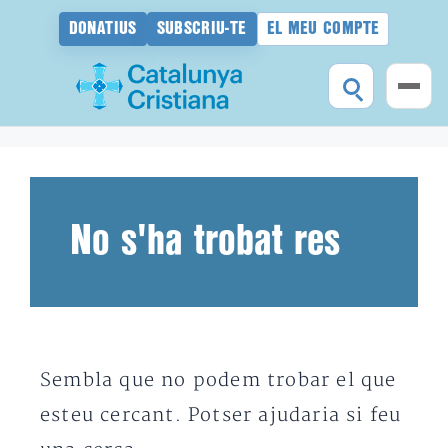
DONATIUS
SUBSCRIU-TE
EL MEU COMPTE
Vés
al
contingut
No s'ha trobat res
Sembla que no podem trobar el que
esteu cercant. Potser ajudaria si feu