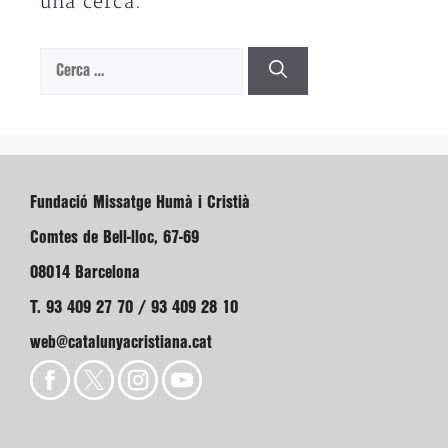
una cerca.
Cerca:
Fundació Missatge Humà i Cristià
Comtes de Bell-lloc, 67-69
08014 Barcelona
T. 93 409 27 70 / 93 409 28 10
web@catalunyacristiana.cat