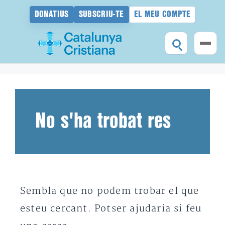
DONATIUS
SUBSCRIU-TE
EL MEU COMPTE
Vés
al
contingut
No s'ha trobat res
Sembla que no podem trobar el que
esteu cercant. Potser ajudaria si feu