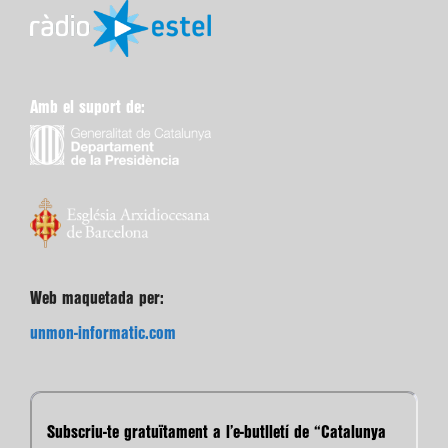
Amb el suport de:
Web maquetada per:
unmon-informatic.com
Subscriu-te gratuïtament a l’e-butlletí de “Catalunya