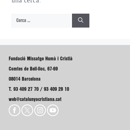
una cerca.
Cerca:
Fundació Missatge Humà i Cristià
Comtes de Bell-lloc, 67-69
08014 Barcelona
T. 93 409 27 70 / 93 409 28 10
web@catalunyacristiana.cat