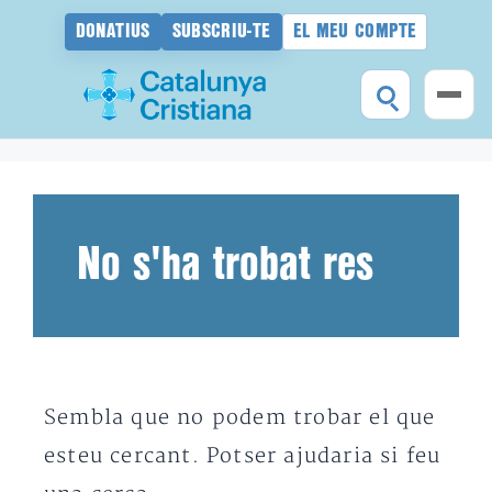
DONATIUS
SUBSCRIU-TE
EL MEU COMPTE
Vés
al
contingut
No s'ha trobat res
Sembla que no podem trobar el que
esteu cercant. Potser ajudaria si feu