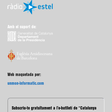
Amb el suport de:
Web maquetada per:
unmon-informatic.com
Subscriu-te gratuïtament a l’e-butlletí de “Catalunya