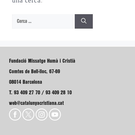
una cerca.
Cerca:
Fundació Missatge Humà i Cristià
Comtes de Bell-lloc, 67-69
08014 Barcelona
T. 93 409 27 70 / 93 409 28 10
web@catalunyacristiana.cat