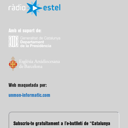
Amb el suport de:
Web maquetada per:
unmon-informatic.com
Subscriu-te gratuïtament a l’e-butlletí de “Catalunya