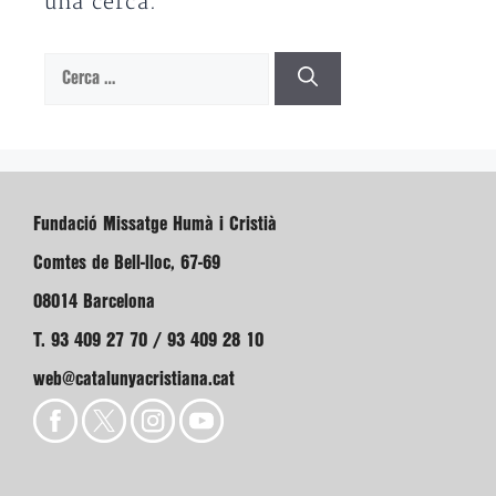
una cerca.
Cerca:
Fundació Missatge Humà i Cristià
Comtes de Bell-lloc, 67-69
08014 Barcelona
T. 93 409 27 70 / 93 409 28 10
web@catalunyacristiana.cat