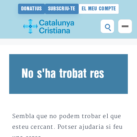
DONATIUS
SUBSCRIU-TE
EL MEU COMPTE
Vés
al
contingut
No s'ha trobat res
Sembla que no podem trobar el que
esteu cercant. Potser ajudaria si feu