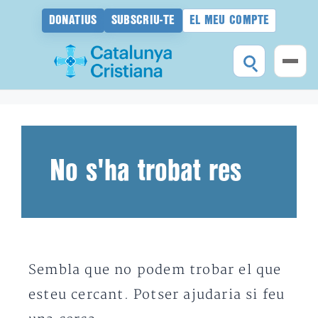
DONATIUS
SUBSCRIU-TE
EL MEU COMPTE
Vés
al
contingut
No s'ha trobat res
Sembla que no podem trobar el que
esteu cercant. Potser ajudaria si feu