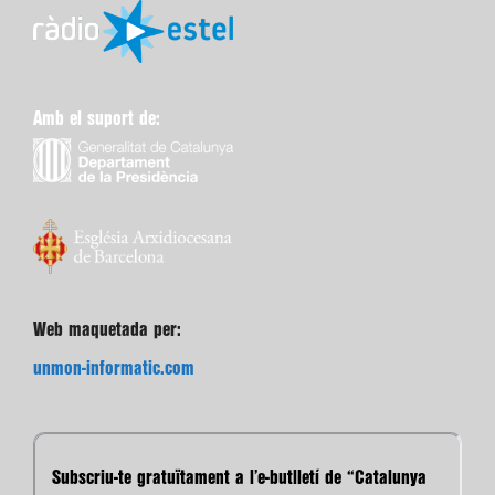
Amb el suport de:
Web maquetada per:
unmon-informatic.com
Subscriu-te gratuïtament a l’e-butlletí de “Catalunya