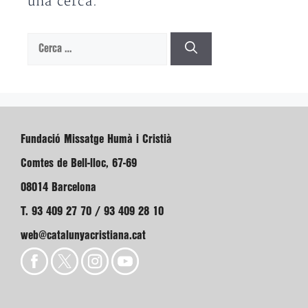
una cerca.
Cerca:
Fundació Missatge Humà i Cristià
Comtes de Bell-lloc, 67-69
08014 Barcelona
T. 93 409 27 70 / 93 409 28 10
web@catalunyacristiana.cat