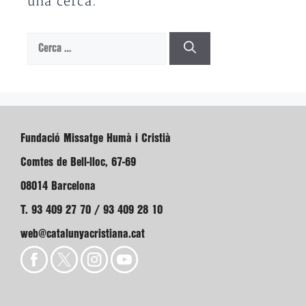
una cerca.
Cerca:
Fundació Missatge Humà i Cristià
Comtes de Bell-lloc, 67-69
08014 Barcelona
T. 93 409 27 70 / 93 409 28 10
web@catalunyacristiana.cat