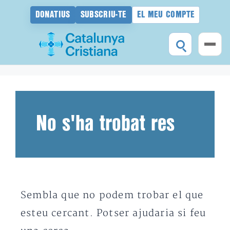
DONATIUS
SUBSCRIU-TE
EL MEU COMPTE
Vés
al
contingut
No s'ha trobat res
Sembla que no podem trobar el que
esteu cercant. Potser ajudaria si feu