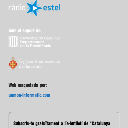
Amb el suport de:
Web maquetada per:
unmon-informatic.com
Subscriu-te gratuïtament a l’e-butlletí de “Catalunya