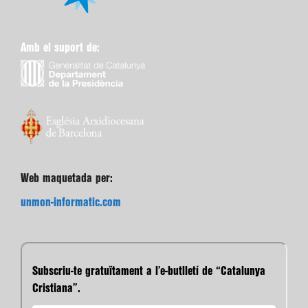
Amb el suport de:
Web maquetada per:
unmon-informatic.com
Subscriu-te gratuïtament a l’e-butlletí de “Catalunya
Cristiana”.