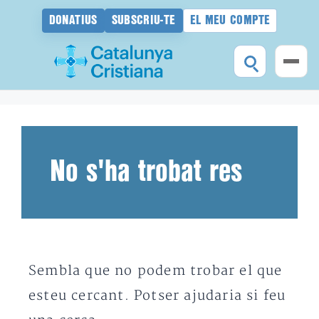
DONATIUS
SUBSCRIU-TE
EL MEU COMPTE
Vés
al
contingut
No s'ha trobat res
Sembla que no podem trobar el que
esteu cercant. Potser ajudaria si feu