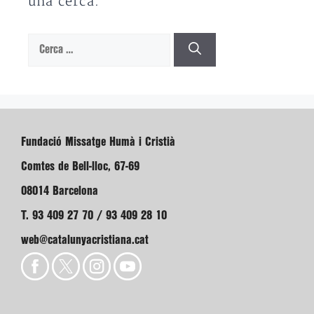
una cerca.
Cerca:
Fundació Missatge Humà i Cristià
Comtes de Bell-lloc, 67-69
08014 Barcelona
T. 93 409 27 70 / 93 409 28 10
web@catalunyacristiana.cat