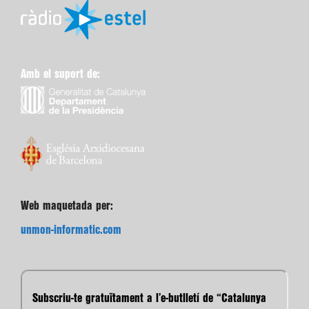
Amb el suport de:
Web maquetada per:
unmon-informatic.com
Subscriu-te gratuïtament a l’e-butlletí de “Catalunya