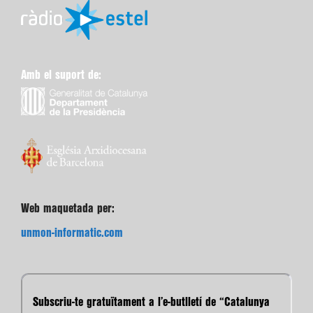
Amb el suport de:
Web maquetada per:
unmon-informatic.com
Subscriu-te gratuïtament a l’e-butlletí de “Catalunya