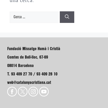
una cerca.
Cerca:
Fundació Missatge Humà i Cristià
Comtes de Bell-lloc, 67-69
08014 Barcelona
T. 93 409 27 70 / 93 409 28 10
web@catalunyacristiana.cat