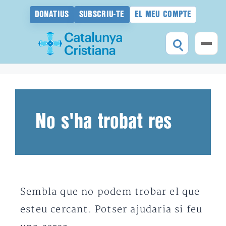
DONATIUS
SUBSCRIU-TE
EL MEU COMPTE
Vés
al
contingut
No s'ha trobat res
Sembla que no podem trobar el que
esteu cercant. Potser ajudaria si feu