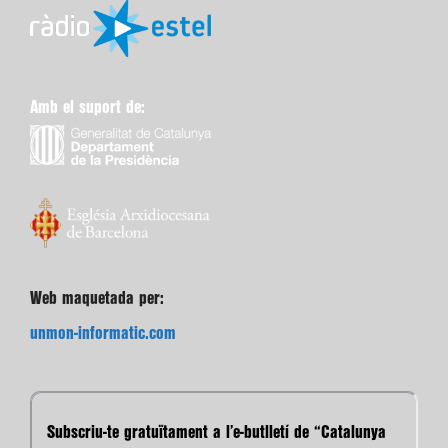
Amb el suport de:
Web maquetada per:
unmon-informatic.com
Subscriu-te gratuïtament a l’e-butlletí de “Catalunya