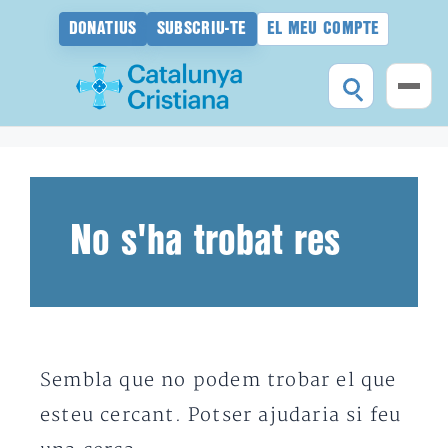
DONATIUS
SUBSCRIU-TE
EL MEU COMPTE
Vés
al
contingut
No s'ha trobat res
Sembla que no podem trobar el que
esteu cercant. Potser ajudaria si feu