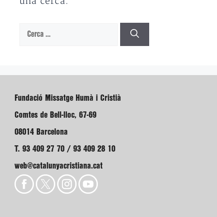
una cerca.
Cerca:
Fundació Missatge Humà i Cristià
Comtes de Bell-lloc, 67-69
08014 Barcelona
T. 93 409 27 70 / 93 409 28 10
web@catalunyacristiana.cat