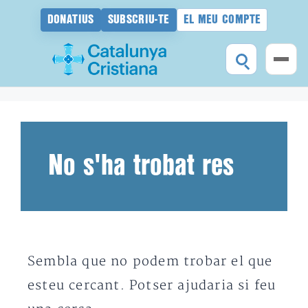
DONATIUS
SUBSCRIU-TE
EL MEU COMPTE
Vés
al
contingut
No s'ha trobat res
Sembla que no podem trobar el que
esteu cercant. Potser ajudaria si feu