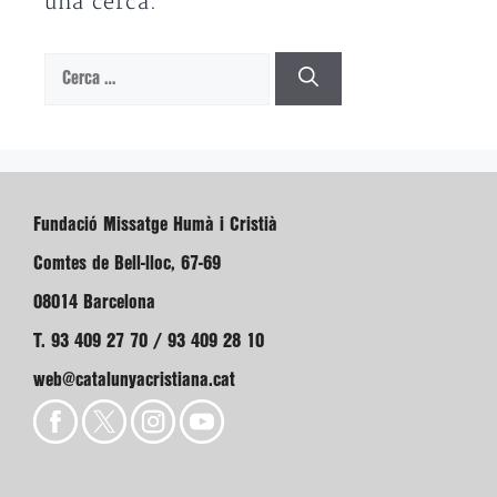
una cerca.
Cerca:
Fundació Missatge Humà i Cristià
Comtes de Bell-lloc, 67-69
08014 Barcelona
T. 93 409 27 70 / 93 409 28 10
web@catalunyacristiana.cat