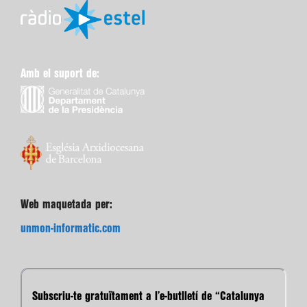
Amb el suport de:
Web maquetada per:
unmon-informatic.com
Subscriu-te gratuïtament a l’e-butlletí de “Catalunya