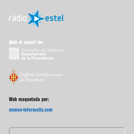
Amb el suport de:
Web maquetada per:
unmon-informatic.com