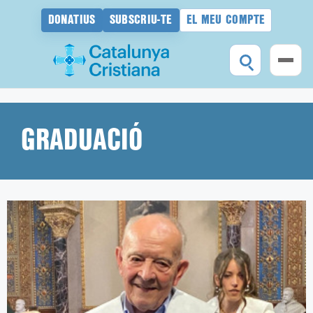
DONATIUS
SUBSCRIU-TE
EL MEU COMPTE
Vés
al
contingut
GRADUACIÓ