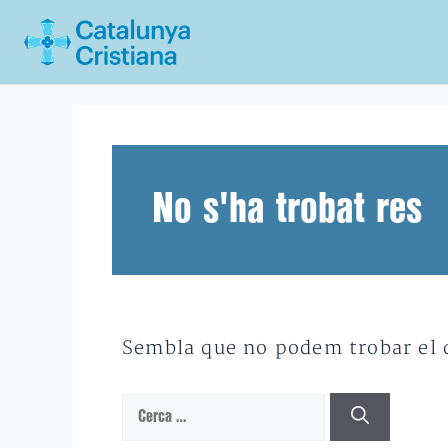
Vés
al
contingut
No s'ha trobat res
Sembla que no podem trobar el qu
Cerca: