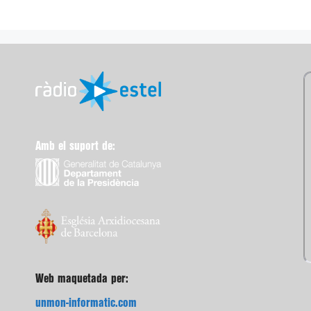
Amb el suport de:
Web maquetada per:
unmon-informatic.com