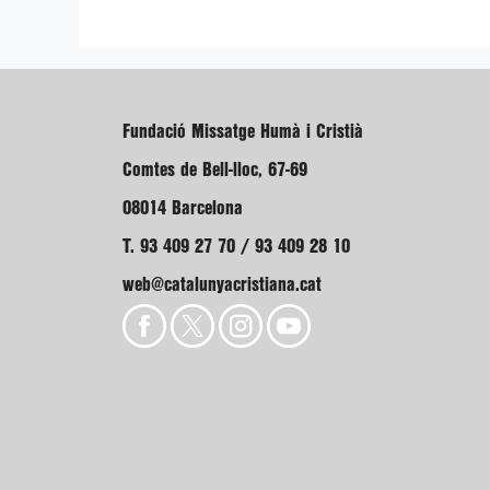
Fundació Missatge Humà i Cristià
Comtes de Bell-lloc, 67-69
08014 Barcelona
T. 93 409 27 70 / 93 409 28 10
web@catalunyacristiana.cat