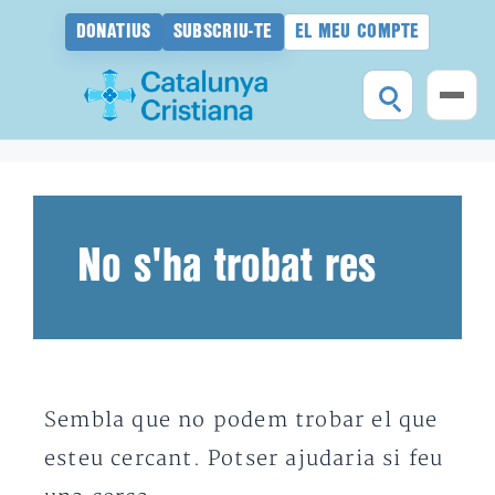
DONATIUS
SUBSCRIU-TE
EL MEU COMPTE
Vés
al
contingut
No s'ha trobat res
Sembla que no podem trobar el que
esteu cercant. Potser ajudaria si feu