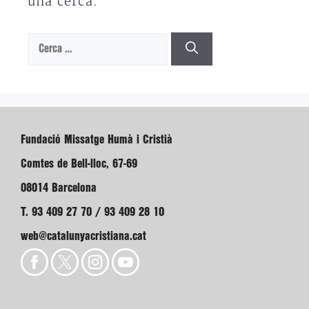
una cerca.
Cerca:
Fundació Missatge Humà i Cristià
Comtes de Bell-lloc, 67-69
08014 Barcelona
T. 93 409 27 70 / 93 409 28 10
web@catalunyacristiana.cat