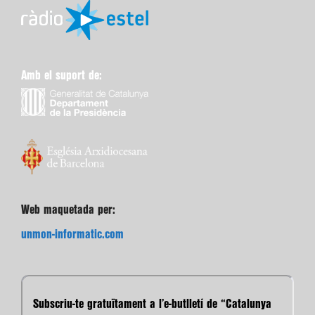
Amb el suport de:
Web maquetada per:
unmon-informatic.com
Subscriu-te gratuïtament a l’e-butlletí de “Catalunya